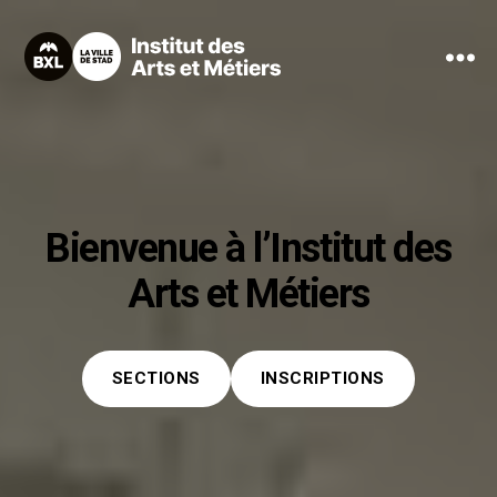
Menu
Institut
des
Arts
et
Métiers
Bienvenue à l’Institut des
Arts et Métiers
SECTIONS
INSCRIPTIONS