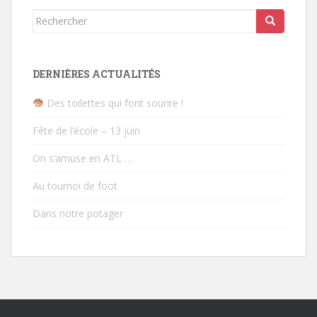
Rechercher...
DERNIÈRES ACTUALITÉS
Des toilettes qui font sourire !
Fête de l’école – 13 juin
On s’amuse en ATL …
Au tournoi de foot
Dans notre potager