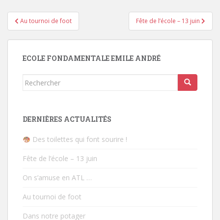
Navigation
Au tournoi de foot
Fête de l’école – 13 juin
de
l’article
ECOLE FONDAMENTALE EMILE ANDRÉ
Rechercher...
DERNIÈRES ACTUALITÉS
Des toilettes qui font sourire !
Fête de l’école – 13 juin
On s’amuse en ATL …
Au tournoi de foot
Dans notre potager