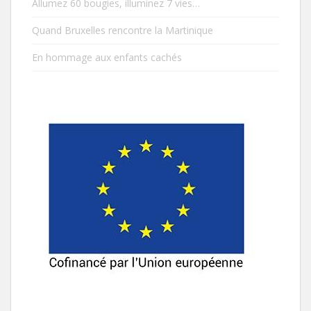
Allumez 60 bougies, illuminez 7 vies…
Quand Bruxelles rencontre la Martinique
En hommage aux enfants cachés