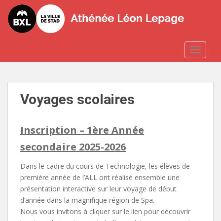
S
k
i
p
t
TOGGLE
o
m
a
i
Voyages scolaires
n
c
Inscription – 1ère Année
o
n
secondaire 2025-2026
t
e
Dans le cadre du cours de Technologie, les élèves de
n
première année de l’ALL ont réalisé ensemble une
t
présentation interactive sur leur voyage de début
d’année dans la magnifique région de Spa.
Nous vous invitons à cliquer sur le lien pour découvrir