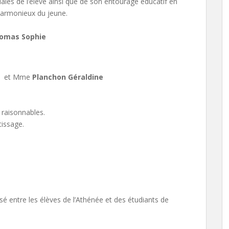
les de l’élève ainsi que de son entourage éducatif en
armonieux du jeune.
omas Sophie
et Mme
Planchon Géraldine
raisonnables.
tissage.
isé entre les élèves de l’Athénée et des étudiants de