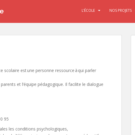
L’ÉCOLE
NOS PROJETS
ce scolaire est une personne ressource à qui parler
s parents et l’équipe pédagogique. Il facilite le dialogue
80 95
males les conditions psychologiques,