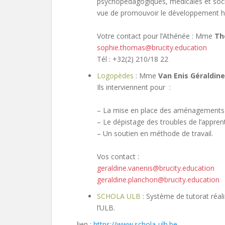
psychopédagogiques, médicales et socia
vue de promouvoir le développement h
Votre contact pour l’Athénée : Mme
Th
sophie.thomas@brucity.education
Tél : +32(2) 210/18 22
Logopèdes
: Mme
Van Enis Géraldine
Ils interviennent pour :
– La mise en place des aménagements 
– Le dépistage des troubles de l’appren
– Un soutien en méthode de travail.
Vos contact :
geraldine.vanenis@brucity.education
geraldine.planchon@brucity.education
SCHOLA ULB
: Système de tutorat réal
l’ULB.
lien :
https://www.schola-ulb.be