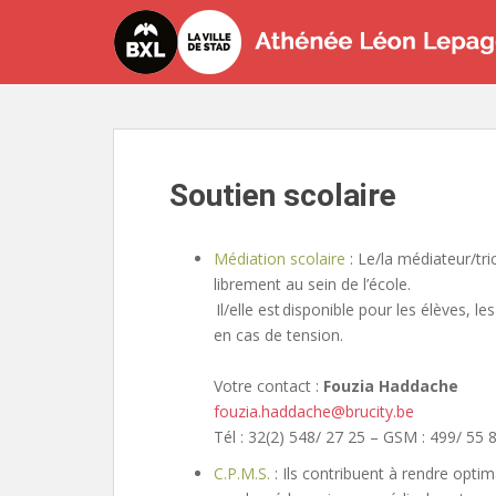
S
k
i
p
t
o
m
Soutien scolaire
a
i
n
Médiation scolaire
: Le/la médiateur/tri
c
librement au sein de l’école.
o
Il/elle est disponible pour les élèves, le
n
en cas de tension.
t
e
Votre contact :
Fouzia Haddache
n
fouzia.haddache@brucity.be
t
Tél : 32(2) 548/ 27 25 – GSM : 499/ 55 
C.P.M.S.
: Ils contribuent à rendre opti