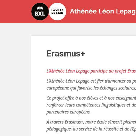
S
k
i
p
t
o
m
Erasmus+
a
i
n
L’Athénée Léon Lepage participe au projet Er
c
o
L’Athénée Léon Lepage est fier d’annoncer sa 
n
européenne qui favorise les échanges scolaires, 
t
Ce projet offre à nos élèves et à nos enseignant
e
renforcer leurs compétences linguistiques et d
n
partenaires européens.
t
À travers Erasmus+, notre école s’inscrit plei
pédagogique, au service de la réussite et de l’