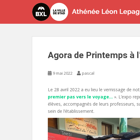
S
k
i
p
t
o
m
Agora de Printemps à l
a
i
n
9 mai 2022
pascal
c
o
n
Le 28 avril 2022 a eu lieu le vernissage de 
t
premier pas vers le voyage…
». L’expo re
e
élèves, accompagnés de leurs professeurs, sui
n
sein de l’établissement.
t